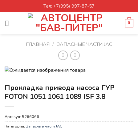
Skip
Тел: +7(995) 997-87-57
to
content
0
ГЛАВНАЯ
/
ЗАПАСНЫЕ ЧАСТИ JAC
Прокладка привода насоса ГУР
FOTON 1051 1061 1089 ISF 3.8
Артикул:
5266066
Категория:
Запасные части JAC