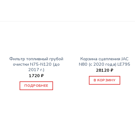
НЕТ В НАЛИЧИИ
ЗАПАСНЫЕ ЧАСТИ JAC
ЗАПАСНЫЕ ЧАСТИ JAC
Фильтр топливный грубой
Корзина сцепления JAC
очистки N75-N120 (до
N80 (с 2020 года) LE795
2017 г.)
28120
₽
1720
₽
В КОРЗИНУ
ПОДРОБНЕЕ