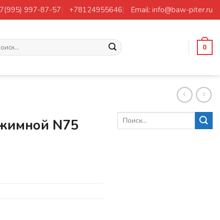
+7(995) 997-87-57
+78124955646
Email: info@baw-piter.ru
ать:
0
жимной N75