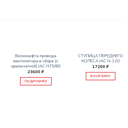
НЕТ В НАЛИЧИИ
ЗАПАСНЫЕ ЧАСТИ JAC
ЗАПАСНЫЕ ЧАСТИ JAC
Вискомуфта привода
СТУПИЦА ПЕРЕДНЕГО
вентилятора в сборе (с
КОЛЕСА JAC N-120
крыльчаткой) JAC N75/80
17200
₽
23600
₽
В КОРЗИНУ
ПОДРОБНЕЕ