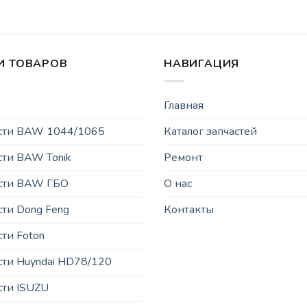
И ТОВАРОВ
НАВИГАЦИЯ
Главная
асти BAW 1044/1065
Каталог запчастей
сти BAW Tonik
Ремонт
асти BAW ГБО
О нас
сти Dong Feng
Контакты
сти Foton
сти Huyndai HD78/120
сти ISUZU