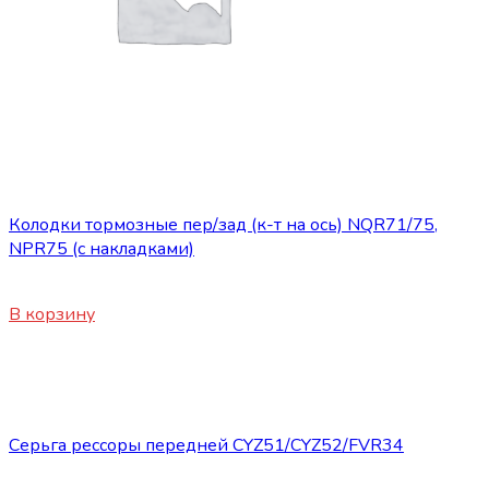
Запасные части ISUZU
Колодки тормозные пер/зад (к-т на ось) NQR71/75,
NPR75 (с накладками)
8250
₽
В корзину
Нет в наличии
Запасные части ISUZU
Серьга рессоры передней CYZ51/CYZ52/FVR34
3800
₽