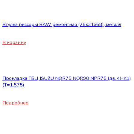
Запасные части ISUZU
Втулка рессоры BAW ремонтная (25x31x68), металл
550
₽
В корзину
Нет в наличии
Запасные части ISUZU
Прокладка ГБЦ ISUZU NQR75 NQR90 NPR75 (дв. 4HK1)
(T=1.575)
9800
₽
Подробнее
Нет в наличии
Запасные части ISUZU