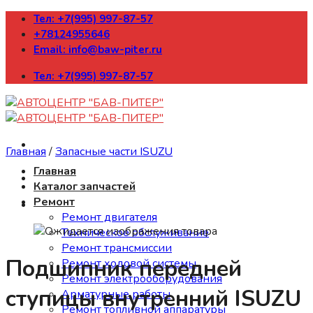
Skip
Тел: +7(995) 997-87-57
to
+78124955646
content
Email: info@baw-piter.ru
Тел: +7(995) 997-87-57
Главная
/
Запасные части ISUZU
Главная
Каталог запчастей
Ремонт
Ремонт двигателя
Техническое обслуживание
Ремонт трансмиссии
Подшипник передней
Ремонт ходовой системы
Ремонт электрооборудования
ступицы внутренний ISUZU
Арматурные работы
Ремонт топливной аппаратуры