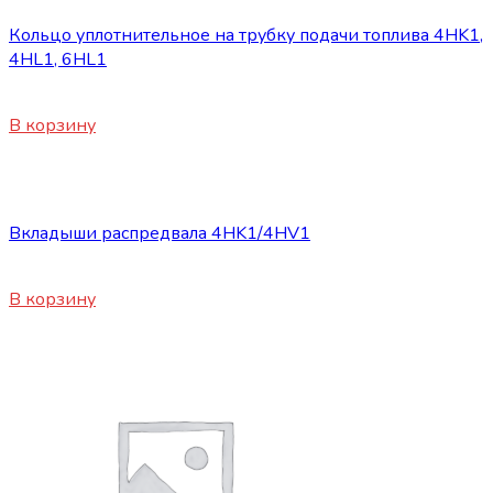
Кольцо уплотнительное на трубку подачи топлива 4HK1,
4HL1, 6HL1
350
₽
В корзину
Запасные части ISUZU
Вкладыши распредвала 4HK1/4HV1
1600
₽
В корзину