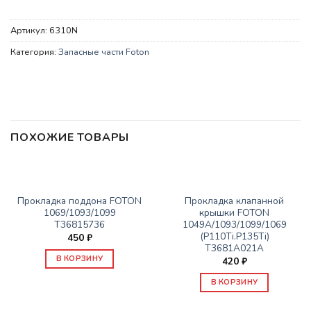
Артикул:
6310N
Категория:
Запасные части Foton
ПОХОЖИЕ ТОВАРЫ
ЗАПАСНЫЕ ЧАСТИ FOTON
ЗАПАСНЫЕ ЧАСТИ FOTON
Прокладка поддона FOTON
Прокладка клапанной
1069/1093/1099
крышки FOTON
Т36815736
1049A/1093/1099/1069
(P110Ti.P135Ti)
450
₽
Т3681А021А
В КОРЗИНУ
420
₽
В КОРЗИНУ