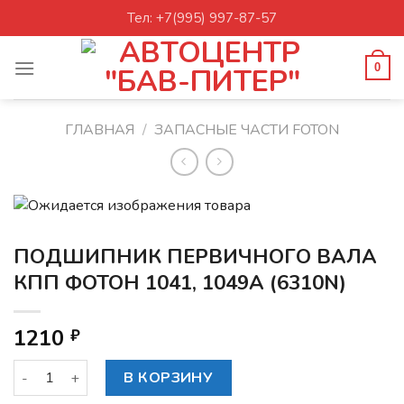
Skip
Тел: +7(995) 997-87-57
to
content
0
ГЛАВНАЯ
/
ЗАПАСНЫЕ ЧАСТИ FOTON
ПОДШИПНИК ПЕРВИЧНОГО ВАЛА
КПП ФОТОН 1041, 1049A (6310N)
1210
₽
Количество товара ПОДШИПНИК ПЕРВИЧНОГО ВАЛА КПП 
В КОРЗИНУ