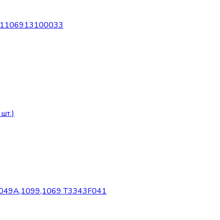
ы 1106913100033
шт.)
-1049А,1099,1069 T3343F041