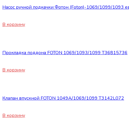
Насос ручной подкачки Фотон (Foton)-1069/1099/1093 
2560
₽
В корзину
Запасные части Foton
Прокладка поддона FOTON 1069/1093/1099 Т36815736
450
₽
В корзину
Запасные части Foton
Клапан впускной FOTON 1049А/1069/1099 Т3142L072
450
₽
В корзину