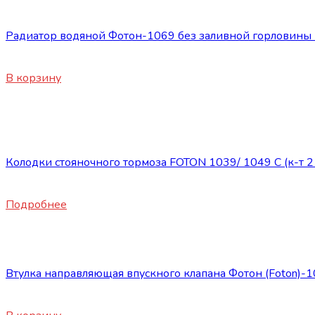
Запасные части Foton
Радиатор водяной Фотон-1069 без заливной горловин
13800
₽
В корзину
Нет в наличии
Запасные части Foton
Колодки стояночного тормоза FOTON 1039/ 1049 C (к-т 2 
1460
₽
Подробнее
Запасные части Foton
Втулка направляющая впускного клапана Фотон (Foton)
250
₽