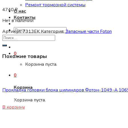
Ремонт тормозной системы
4740
₽
О нас
Контакты
Нет в наличии
Искать:
Артикул:
7313EK
Категория:
Запасные части Foton
0
Похожие товары
Корзина пуста.
0
Запасные части Foton
Корзина
Прокладка головки блока цилиндров Фотон-1049-А,1069
Корзина пуста.
870
₽
В корзину
Запасные части Foton