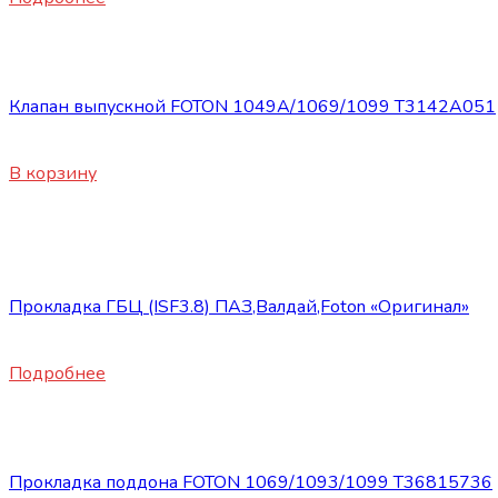
Запасные части Foton
Клапан выпускной FOTON 1049А/1069/1099 Т3142А051
450
₽
В корзину
Нет в наличии
Запасные части Foton
Прокладка ГБЦ (ISF3.8) ПАЗ,Валдай,Foton «Оригинал»
2600
₽
Подробнее
Запасные части Foton
Прокладка поддона FOTON 1069/1093/1099 Т36815736