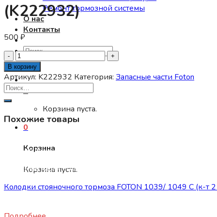
(K222932)
Ремонт тормозной системы
О нас
Контакты
500
₽
Искать:
Количество
товара
В корзину
ПОДШИПНИК
Артикул:
K222932
Категория:
Запасные части Foton
ИГОЛЬЧАТЫЙ
0
ШЕСТЕРНИ
ЗАДНЕГО
Корзина пуста.
Похожие товары
ХОДА
0
ФОТОН
1049A
Корзина
Нет в наличии
(K222932)
Запасные части Foton
Корзина пуста.
Колодки стояночного тормоза FOTON 1039/ 1049 C (к-т 2 
1460
₽
Подробнее