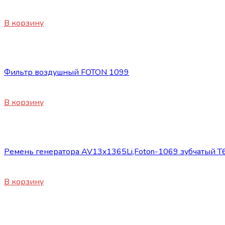
450
₽
В корзину
Запасные части Foton
Фильтр воздушный FOTON 1099
1650
₽
В корзину
Запасные части Foton
Ремень генератора AV13x1365Li,Foton-1069 зубчатый 
1150
₽
В корзину
Запасные части Foton