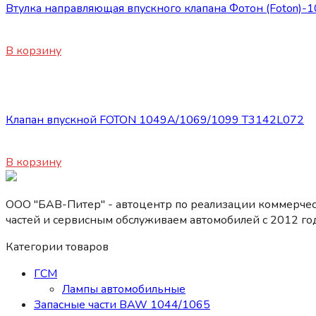
Втулка направляющая впускного клапана Фотон (Foton)
250
₽
В корзину
Запасные части Foton
Клапан впускной FOTON 1049А/1069/1099 Т3142L072
450
₽
В корзину
ООО "БАВ-Питер" - автоцентр по реализации коммерчес
частей и сервисным обслуживаем автомобилей c 2012 год
Категории товаров
ГСМ
Лампы автомобильные
Запасные части BAW 1044/1065