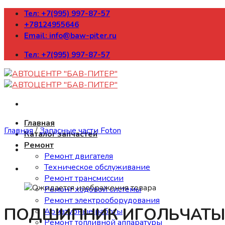
Skip
Тел: +7(995) 997-87-57
to
+78124955646
content
Email: info@baw-piter.ru
Тел: +7(995) 997-87-57
Главная
Главная
/
Запасные части Foton
Каталог запчастей
Ремонт
Ремонт двигателя
Техническое обслуживание
Ремонт трансмиссии
Ремонт ходовой системы
Ремонт электрооборудования
ПОДШИПНИК ИГОЛЬЧАТЫЙ
Арматурные работы
Ремонт топливной аппаратуры