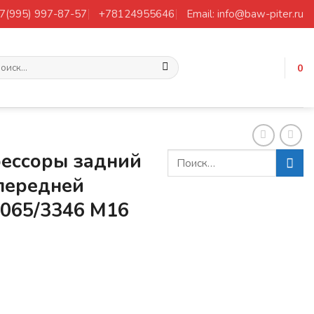
+7(995) 997-87-57
+78124955646
Email: info@baw-piter.ru
ать:
0
рессоры задний
 передней
065/3346 M16