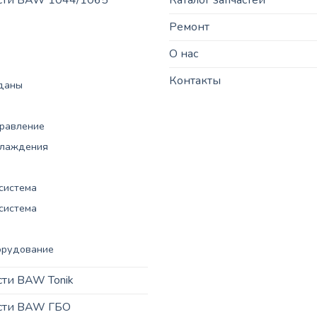
Ремонт
О нас
Контакты
рданы
правление
хлаждения
система
система
орудование
сти BAW Tonik
асти BAW ГБО