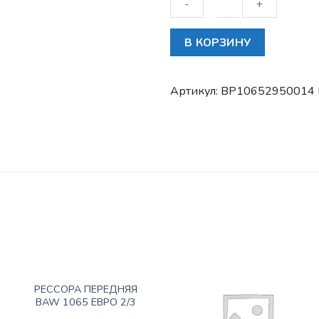
Количество
В КОРЗИНУ
товара
Палец
задней
Артикул:
BP10652950014
рессоры
задний
BAW
1044
E2
/
передней
рессоры
BAW
1065/3346
M16
ПОДВЕСКА
L=121
РЕССОРА ПЕРЕДНЯЯ
(Болт)
BAW 1065 ЕВРО 2/3