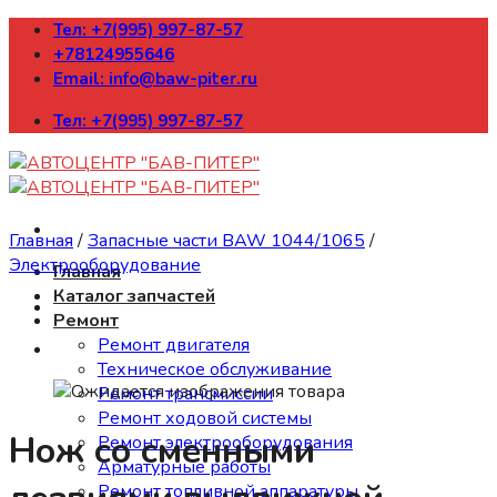
Skip
Тел: +7(995) 997-87-57
to
+78124955646
content
Email: info@baw-piter.ru
Тел: +7(995) 997-87-57
Главная
/
Запасные части BAW 1044/1065
/
Электрооборудование
Главная
Каталог запчастей
Ремонт
Ремонт двигателя
Техническое обслуживание
Ремонт трансмиссии
Ремонт ходовой системы
Нож со сменными
Ремонт электрооборудования
Арматурные работы
Ремонт топливной аппаратуры