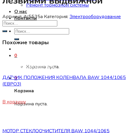
лезвиями выдвижной
Ремонт тормозной системы
О нас
Артикул:
jtc5535a
Категория:
Электрооборудование
Контакты
Искать:
Похожие товары
0
Электрооборудование
Корзина пуста.
ДАТЧИК ПОЛОЖЕНИЯ КОЛЕНВАЛА BAW 1044/1065
0
(ЕВРО3)
Корзина
2950
₽
В корзину
Корзина пуста.
Электрооборудование
МОТОР СТЕКЛООЧИСТИТЕЛЯ BAW 1044/1065