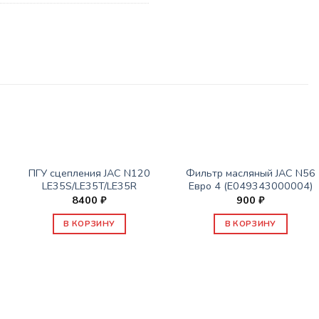
ЗАПАСНЫЕ ЧАСТИ JAC
ЗАПАСНЫЕ ЧАСТИ JAC
ПГУ сцепления JAC N120
Фильтр масляный JAC N56
LE35S/LE35T/LE35R
Евро 4 (E049343000004)
8400
₽
900
₽
В КОРЗИНУ
В КОРЗИНУ