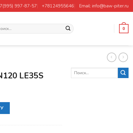
+7(995) 997-87-57
+78124955646
Email: info@baw-piter.ru
ать:
0
N120 LE35S
Р JAC N120 LE35S
НУ