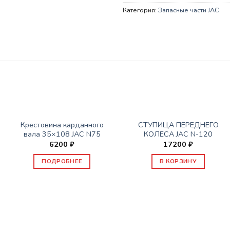
Категория:
Запасные части JAC
НЕТ В НАЛИЧИИ
ЗАПАСНЫЕ ЧАСТИ JAC
ЗАПАСНЫЕ ЧАСТИ JAC
Крестовина карданного
СТУПИЦА ПЕРЕДНЕГО
вала 35×108 JAC N75
КОЛЕСА JAC N-120
6200
₽
17200
₽
ПОДРОБНЕЕ
В КОРЗИНУ