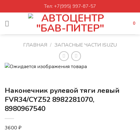
Skip
Тел: +7(995) 997-87-57
to
content
0
ГЛАВНАЯ
/
ЗАПАСНЫЕ ЧАСТИ ISUZU
Наконечник рулевой тяги левый
FVR34/CYZ52 8982281070,
8980967540
3600
₽