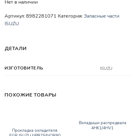
Нет в наличии
Артикул:
8982281071
Категория:
Запасные части
ISUZU
ДЕТАЛИ
ИЗГОТОВИТЕЛЬ
ISUZU
ПОХОЖИЕ ТОВАРЫ
Нет в наличии
ЗАПАСНЫЕ ЧАСТИ ISUZU
Вкладыши распредвала
ЗАПАСНЫЕ ЧАСТИ ISUZU
4HK1/4HV1
Прокладка охладителя
1600
₽
EGR ISUZU NPR75/NQR90