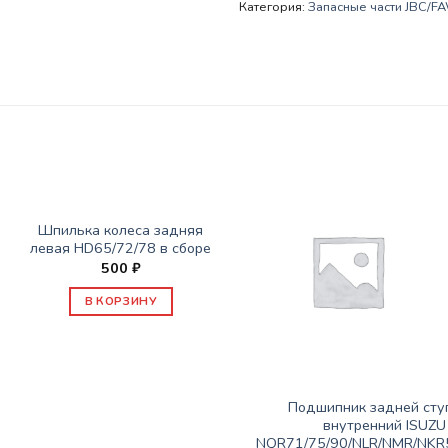
Категория:
Запасные части JBC/FAW
ЗАПАСНЫЕ ЧАСТИ JBC/FAW/YUEJIN И ПР.
Шпилька колеса задняя
левая HD65/72/78 в сборе
500
₽
В КОРЗИНУ
ЗАПАСНЫЕ ЧАСТИ JBC/FAW/YUEJIN И ПР.
Подшипник задней ст
внутренний ISUZU
NQR71/75/90/NLR/NMR/NKR