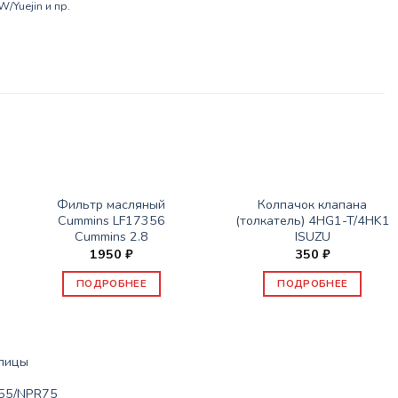
/Yuejin и пр.
НЕТ В НАЛИЧИИ
НЕТ В НАЛИЧИИ
ЗАПАСНЫЕ ЧАСТИ JBC/FAW/YUEJIN И ПР.
ЗАПАСНЫЕ ЧАСТИ JBC/FAW/YUEJIN И ПР.
Фильтр масляный
Колпачок клапана
Cummins LF17356
(толкатель) 4HG1-T/4HK1
Cummins 2.8
ISUZU
1950
₽
350
₽
ПОДРОБНЕЕ
ПОДРОБНЕЕ
упицы
55/NPR75