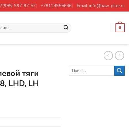
+7(995) 997-87-57
+78124955646
Email: info@baw-piter.ru
ать:
0
левой тяги
8, LHD, LH