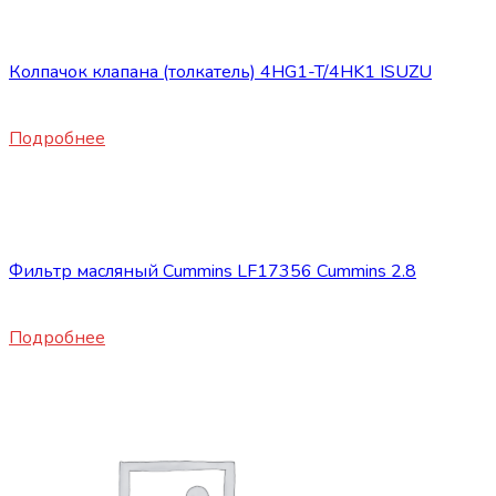
Запасные части JBC/FAW/Yuejin и пр.
Колпачок клапана (толкатель) 4HG1-T/4HK1 ISUZU
350
₽
Подробнее
Нет в наличии
Запасные части JBC/FAW/Yuejin и пр.
Фильтр масляный Cummins LF17356 Cummins 2.8
1950
₽
Подробнее