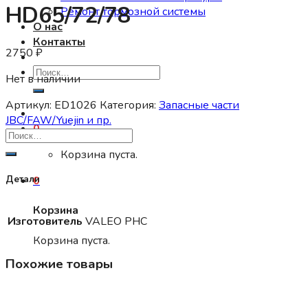
HD65/72/78
Ремонт тормозной системы
О нас
Контакты
2750
₽
Искать:
Нет в наличии
Артикул:
ED1026
Категория:
Запасные части
JBC/FAW/Yuejin и пр.
0
Корзина пуста.
0
Детали
Корзина
Изготовитель
VALEO PHC
Корзина пуста.
Похожие товары