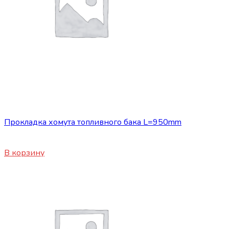
Запасные части JBC/FAW/Yuejin и пр.
Прокладка хомута топливного бака L=950mm
300
₽
В корзину