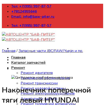
Skip
Тел: +7(995) 997-87-57
to
+78124955646
content
Email: info@baw-piter.ru
Тел: +7(995) 997-87-57
Главная
/
Запасные части JBC/FAW/Yuejin и пр.
Главная
Каталог запчастей
Ремонт
Ремонт двигателя
Техническое обслуживание
Ремонт трансмиссии
Наконечник поперечной
Ремонт ходовой системы
Ремонт электрооборудования
тяги левый HYUNDAI
Арматурные работы
Ремонт топливной аппаратуры