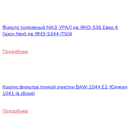
Нет в наличии
Запасные части JBC/FAW/Yuejin и пр.
Фильтр топливный МАЗ, УРАЛ дв. ЯМЗ-536 Евро 4,
Газон Next дв. ЯМЗ-5344 (TSN)
1300
₽
Подробнее
Нет в наличии
Запасные части JBC/FAW/Yuejin и пр.
Корпус фильтра тонкой очистки BAW 1044 E2, Юджин
1041 (в сборе)
1500
₽
Подробнее