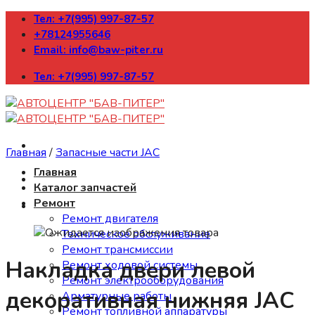
Skip
Тел: +7(995) 997-87-57
to
+78124955646
content
Email: info@baw-piter.ru
Тел: +7(995) 997-87-57
Главная
/
Запасные части JAC
Главная
Каталог запчастей
Ремонт
Ремонт двигателя
Техническое обслуживание
Ремонт трансмиссии
Накладка двери левой
Ремонт ходовой системы
Ремонт электрооборудования
декоративная нижняя JAC
Арматурные работы
Ремонт топливной аппаратуры