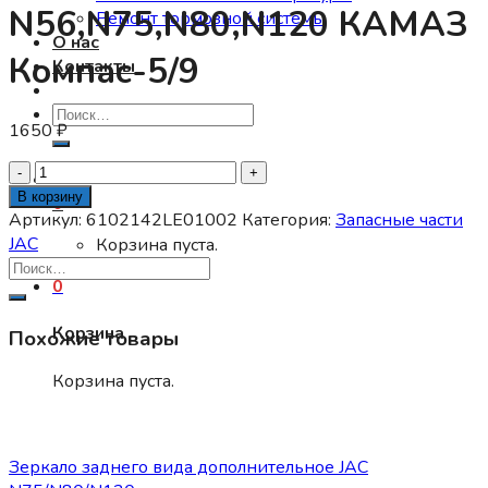
N56,N75,N80,N120 КАМАЗ
Ремонт тормозной системы
О нас
Компас-5/9
Контакты
Искать:
1650
₽
Количество
товара
В корзину
0
Накладка
Артикул:
6102142LE01002
Категория:
Запасные части
двери
JAC
Корзина пуста.
левой
0
декоративная
нижняя
Корзина
Похожие товары
JAC
N56,N75,N80,N120
Корзина пуста.
КАМАЗ
Компас-5/9
Запасные части JAC
Зеркало заднего вида дополнительное JAC