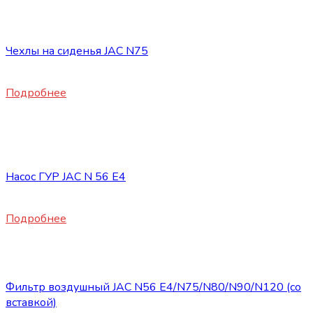
Запасные части JAC
Чехлы на сиденья JAC N75
5900
₽
Подробнее
Нет в наличии
Запасные части JAC
Насос ГУР JAC N 56 E4
19860
₽
Подробнее
Запасные части JAC
Фильтр воздушный JAC N56 E4/N75/N80/N90/N120 (со
вставкой)