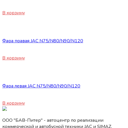
3200
₽
В корзину
Запасные части JAC
Фара правая JAC N75/N80/N90/N120
11500
₽
В корзину
Запасные части JAC
Фара левая JAC N75/N80/N90/N120
11500
₽
В корзину
ООО "БАВ-Питер" - автоцентр по реализации
коммерческой и автобусной техники JAC и SIMAZ.