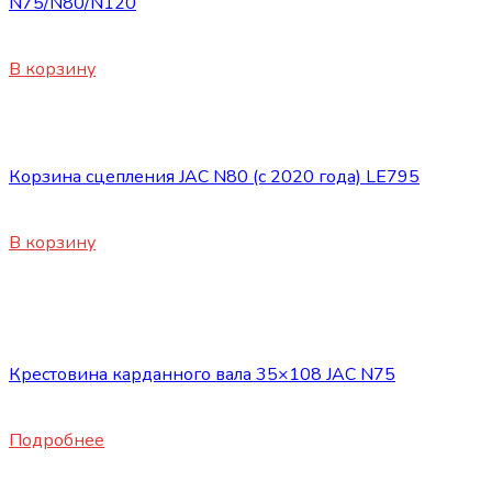
N75/N80/N120
3200
₽
В корзину
Запасные части JAC
Корзина сцепления JAC N80 (с 2020 года) LE795
28120
₽
В корзину
Нет в наличии
Запасные части JAC
Крестовина карданного вала 35×108 JAC N75
6200
₽
Подробнее
Нет в наличии