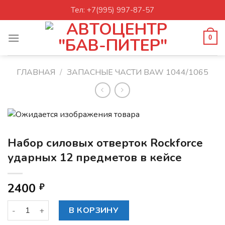
Skip
Тел: +7(995) 997-87-57
to
content
0
ГЛАВНАЯ
/
ЗАПАСНЫЕ ЧАСТИ BAW 1044/1065
Набор силовых отверток Rockforce
ударных 12 предметов в кейсе
2400
₽
Количество товара Набор силовых отверток Rockforce уда
В КОРЗИНУ