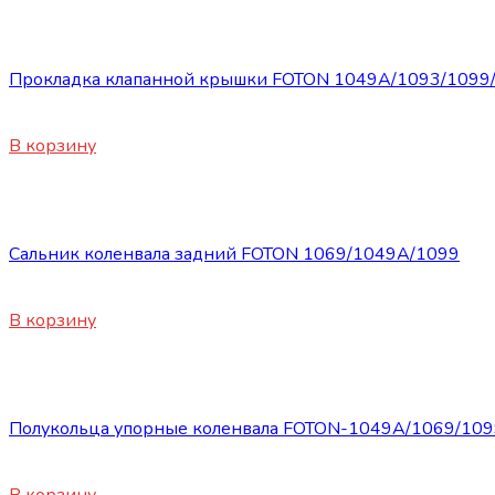
Запасные части Foton
Прокладка клапанной крышки FOTON 1049A/1093/1099/
420
₽
В корзину
Запасные части Foton
Сальник коленвала задний FOTON 1069/1049А/1099
1255
₽
В корзину
Запасные части Foton
Полукольца упорные коленвала FOTON-1049А/1069/1099
820
₽
В корзину