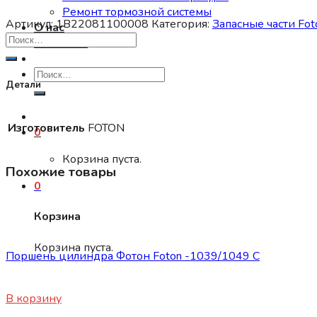
Ремонт тормозной системы
Артикул:
1B22081100008
Категория:
Запасные части Fot
О нас
Контакты
Искать:
Детали
Изготовитель
FOTON
0
Корзина пуста.
Похожие товары
0
Корзина
Запасные части Foton
Корзина пуста.
Поршень цилиндра Фотон Foton -1039/1049 С
3500
₽
В корзину