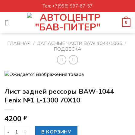
Skip
Тел: +7(995) 997-87-57
to
content
0
ГЛАВНАЯ
/
ЗАПАСНЫЕ ЧАСТИ BAW 1044/1065
/
ПОДВЕСКА
Лист задней рессоры BAW-1044
Fenix №1 L-1300 70X10
4200
₽
Количество товара Лист задней рессоры BAW-1044 Fenix 
В КОРЗИНУ