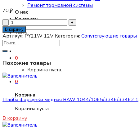
Ремонт тормозной системы
70
₽
О нас
Контакты
Количество
товара
В корзину
Искать:
Лампа
Артикул:
PY21W 12V
Категория:
Сопутствующие товары
РY21W
12V
желтая
0
Похожие товары
Корзина пуста.
0
Сопутствующие товары
Корзина
Шайба форсунки медная BAW 1044/1065/3346/33462 1,
Корзина пуста.
150
₽
В корзину
Сопутствующие товары