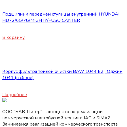
Запасные части JBC/FAW/Yuejin и пр.
Подшипник передней ступицы внутренний HYUNDAI
HD72/65/78/MIGHTY/FUSO CANTER
3200
₽
В корзину
Нет в наличии
Запасные части JBC/FAW/Yuejin и пр.
Корпус фильтра тонкой очистки BAW 1044 E2, Юджин
1041 (в сборе)
1500
₽
Подробнее
ООО "БАВ-Питер" - автоцентр по реализации
коммерческой и автобусной техники JAC и SIMAZ.
Занимаемся реализацией коммерческого транспорта