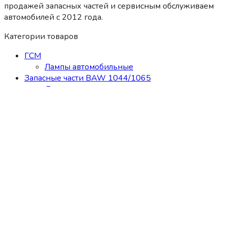
продажей запасных частей и сервисным обслуживаем
автомобилей c 2012 года.
Категории товаров
ГСМ
Лампы автомобильные
Запасные части BAW 1044/1065
Двигатель
Кабина
КПП
Мосты, карданы
Подвеска
Рулевое управление
Система охлаждения
Сцепление
Топливная система
Тормозная система
Фильтра
Электрооборудование
Запасные части BAW Tonik