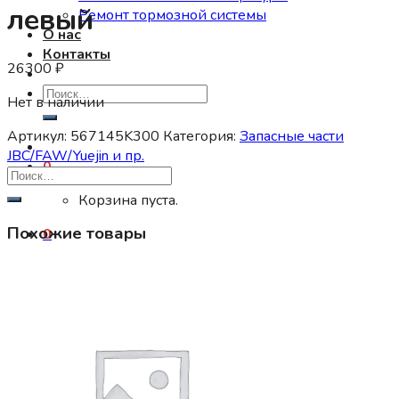
левый
Ремонт тормозной системы
О нас
Контакты
26300
₽
Искать:
Нет в наличии
Артикул:
567145K300
Категория:
Запасные части
JBC/FAW/Yuejin и пр.
0
Корзина пуста.
Похожие товары
0
Корзина
Корзина пуста.