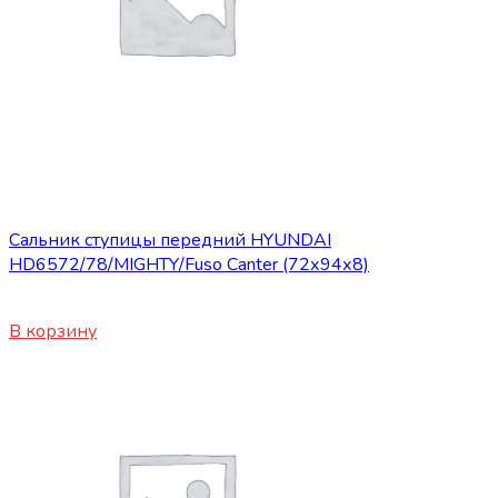
Запасные части JBC/FAW/Yuejin и пр.
Сальник ступицы передний HYUNDAI
HD6572/78/MIGHTY/Fuso Canter (72х94х8)
350
₽
В корзину