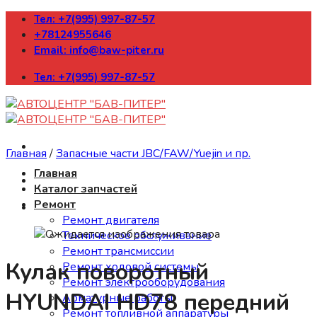
Skip
Тел: +7(995) 997-87-57
to
+78124955646
content
Email: info@baw-piter.ru
Тел: +7(995) 997-87-57
Главная
/
Запасные части JBC/FAW/Yuejin и пр.
Главная
Каталог запчастей
Ремонт
Ремонт двигателя
Техническое обслуживание
Ремонт трансмиссии
Кулак поворотный
Ремонт ходовой системы
Ремонт электрооборудования
HYUNDAI HD78 передний
Арматурные работы
Ремонт топливной аппаратуры