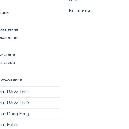
Контакты
рданы
правление
хлаждения
система
система
орудование
сти BAW Tonik
асти BAW ГБО
сти Dong Feng
сти Foton