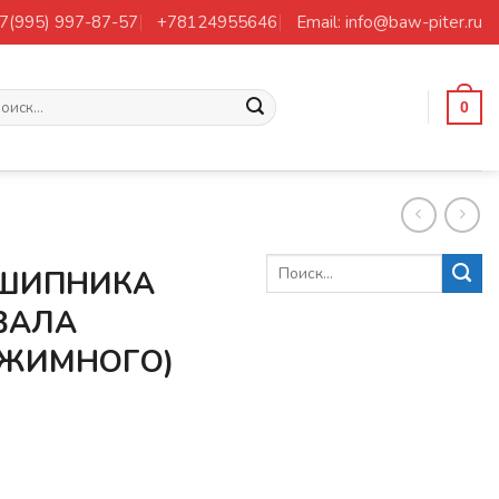
+7(995) 997-87-57
+78124955646
Email: info@baw-piter.ru
ать:
0
ШИПНИКА
ВАЛА
ЫЖИМНОГО)