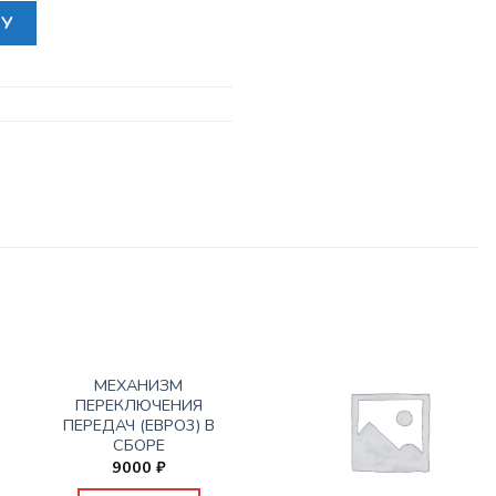
КА ПОДШИПНИКА ПЕРВИЧНОГО ВАЛА (НАПРАВЛ, ВЫЖИМНОГО
НУ
НЕТ В НАЛИЧИИ
КПП
МЕХАНИЗМ
ПЕРЕКЛЮЧЕНИЯ
ПЕРЕДАЧ (ЕВРО3) В
СБОРЕ
9000
₽