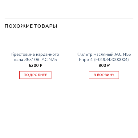
ПОХОЖИЕ ТОВАРЫ
НЕТ В НАЛИЧИИ
ЗАПАСНЫЕ ЧАСТИ JAC
ЗАПАСНЫЕ ЧАСТИ JAC
Крестовина карданного
Фильтр масляный JAC N56
вала 35×108 JAC N75
Евро 4 (E049343000004)
6200
₽
900
₽
ПОДРОБНЕЕ
В КОРЗИНУ