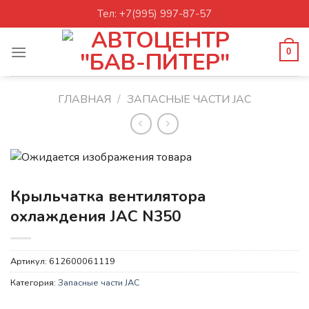
Skip
Тел: +7(995) 997-87-57
to
content
0
ГЛАВНАЯ
/
ЗАПАСНЫЕ ЧАСТИ JAC
Крыльчатка вентилятора
охлаждения JAC N350
Артикул:
612600061119
Категория:
Запасные части JAC