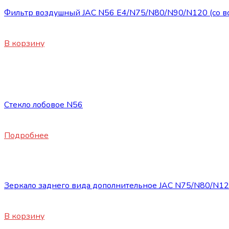
Фильтр воздушный JAC N56 E4/N75/N80/N90/N120 (со вс
3200
₽
В корзину
Нет в наличии
Запасные части JAC
Стекло лобовое N56
16500
₽
Подробнее
Запасные части JAC
Зеркало заднего вида дополнительное JAC N75/N80/N1
3200
₽
В корзину