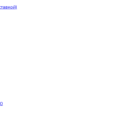
тавкой)
20