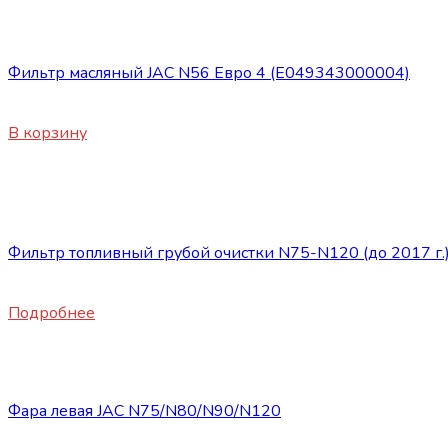
Запасные части JAC
Фильтр масляный JAC N56 Евро 4 (E049343000004)
900
₽
В корзину
Нет в наличии
Запасные части JAC
Фильтр топливный грубой очистки N75-N120 (до 2017 г.
1720
₽
Подробнее
Запасные части JAC
Фара левая JAC N75/N80/N90/N120