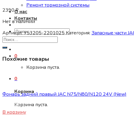
Ремонт тормозной системы
2390
₽
О нас
Контакты
Нет в наличии
Искать:
Артикул:
У53205-2201025
Категория:
Запасные части JA
0
Похожие товары
Корзина пуста.
0
Запасные части JAC
Корзина
Фонарь задний правый JAC N75/N80/N120 24V (New)
Корзина пуста.
3300
₽
В корзину
Запасные части JAC