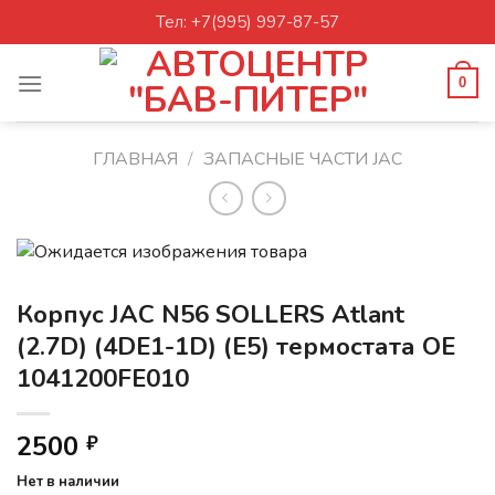
Skip
Тел: +7(995) 997-87-57
to
content
0
ГЛАВНАЯ
/
ЗАПАСНЫЕ ЧАСТИ JAC
Корпус JAC N56 SOLLERS Atlant
(2.7D) (4DE1-1D) (Е5) термостата OE
1041200FE010
2500
₽
Нет в наличии