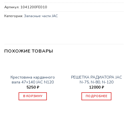
Артикул:
1041200FE010
Категория:
Запасные части JAC
ПОХОЖИЕ ТОВАРЫ
НЕТ В НАЛИЧИИ
ЗАПАСНЫЕ ЧАСТИ JAC
ЗАПАСНЫЕ ЧАСТИ JAC
Крестовина карданного
РЕШЕТКА РАДИАТОРА JAC
вала 47×140 JAC N120
N-75, N-80, N-120
5250
₽
12000
₽
В КОРЗИНУ
ПОДРОБНЕЕ