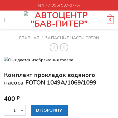
Skip
Тел: +7(995) 997-87-57
to
content
0
ГЛАВНАЯ
/
ЗАПАСНЫЕ ЧАСТИ FOTON
Комплект прокладок водяного
насоса FOTON 1049A/1069/1099
400
₽
Количество товара Комплект прокладок водяного насоса
В КОРЗИНУ