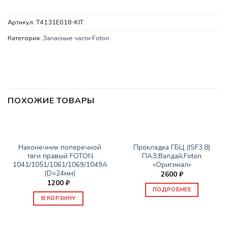
Артикул:
T4131E018-KIT
Категория:
Запасные части Foton
ПОХОЖИЕ ТОВАРЫ
НЕТ В НАЛИЧИИ
ЗАПАСНЫЕ ЧАСТИ FOTON
ЗАПАСНЫЕ ЧАСТИ FOTON
Наконечник поперечной
Прокладка ГБЦ (ISF3.8)
тяги правый FOTON
ПАЗ,Валдай,Foton
1041/1051/1061/1069/1049А
«Оригинал»
(D=24мм)
2600
₽
1200
₽
ПОДРОБНЕЕ
В КОРЗИНУ