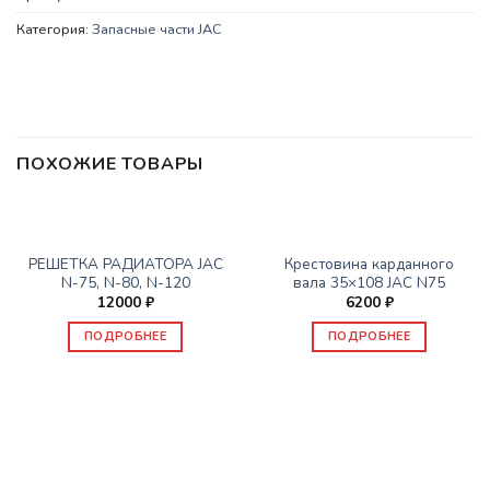
Категория:
Запасные части JAC
ПОХОЖИЕ ТОВАРЫ
НЕТ В НАЛИЧИИ
НЕТ В НАЛИЧИИ
ЗАПАСНЫЕ ЧАСТИ JAC
ЗАПАСНЫЕ ЧАСТИ JAC
РЕШЕТКА РАДИАТОРА JAC
Крестовина карданного
N-75, N-80, N-120
вала 35×108 JAC N75
12000
₽
6200
₽
ПОДРОБНЕЕ
ПОДРОБНЕЕ