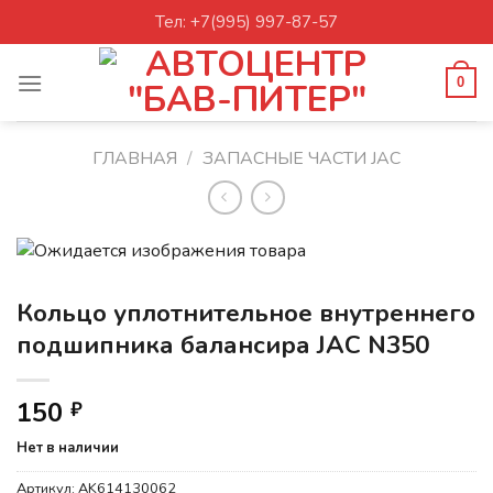
Skip
Тел: +7(995) 997-87-57
to
content
0
ГЛАВНАЯ
/
ЗАПАСНЫЕ ЧАСТИ JAC
Кольцо уплотнительное внутреннего
подшипника балансира JAC N350
150
₽
Нет в наличии
Артикул:
AK614130062