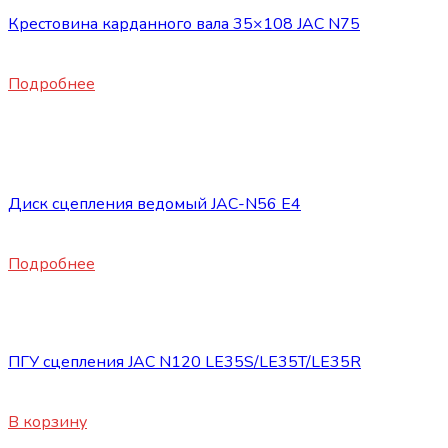
3.8
Крестовина карданного вала 35×108 JAC N75
6200
₽
Подробнее
Нет в наличии
Запасные части JAC
Диск сцепления ведомый JAC-N56 E4
24800
₽
Подробнее
Запасные части JAC
ПГУ сцепления JAC N120 LE35S/LE35T/LE35R
8400
₽
В корзину