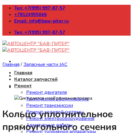
Skip
Тел: +7(995) 997-87-57
to
+78124955646
content
Email: info@baw-piter.ru
Тел: +7(995) 997-87-57
Главная
/
Запасные части JAC
Главная
Каталог запчастей
Ремонт
Ремонт двигателя
Техническое обслуживание
Ремонт трансмиссии
Кольцо уплотнительное
Ремонт ходовой системы
Ремонт электрооборудования
прямоугольного сечения
Арматурные работы
Ремонт топливной аппаратуры