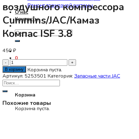
воздушного компрессора
Ремонт тормозной системы
О нас
Cummins/JAC/Камаз
Контакты
Компас ISF 3.8
Искать:
450
₽
0
Количество
товара
Корзина пуста.
В корзину
Кольцо
Артикул:
5253501
Категория:
Запасные части JAC
0
уплотнительное
прямоугольного
Корзина
сечения
Похожие товары
воздушного
Корзина пуста.
компрессора
Cummins/JAC/
Нет в наличии
Камаз
Компас
Запасные части JAC
ISF