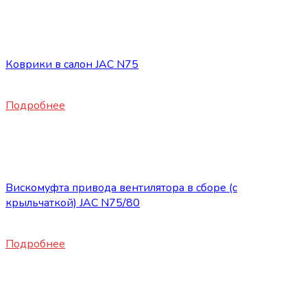
Нет в наличии
Запасные части JAC
Коврики в салон JAC N75
4500
₽
Подробнее
Нет в наличии
Запасные части JAC
Вискомуфта привода вентилятора в сборе (с
крыльчаткой) JAC N75/80
23600
₽
Подробнее
Нет в наличии
Запасные части JAC