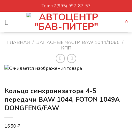
Skip
Тел: +7(995) 997-87-57
to
content
0
ГЛАВНАЯ
/
ЗАПАСНЫЕ ЧАСТИ BAW 1044/1065
/
КПП
Кольцо синхронизатора 4-5
передачи BAW 1044, FOTON 1049А
DONGFENG/FAW
1650
₽