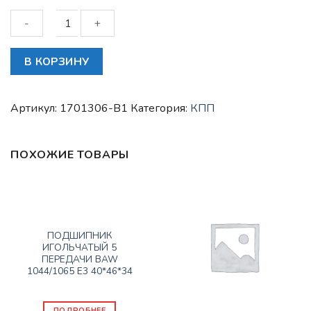
Количество
В КОРЗИНУ
товара
Кольцо
синхронизатора
Артикул:
1701306-B1
Категория:
КПП
4-
5
передачи
ПОХОЖИЕ ТОВАРЫ
BAW
1044,
FOTON
Нет в наличии
1049А
КПП
DONGFENG/FAW
ПОДШИПНИК
ИГОЛЬЧАТЫЙ 5
ПЕРЕДАЧИ BAW
1044/1065 Е3 40*46*34
550
₽
ПОДРОБНЕЕ