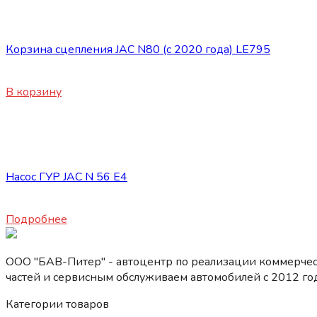
Запасные части JAC
Корзина сцепления JAC N80 (с 2020 года) LE795
28120
₽
В корзину
Нет в наличии
Запасные части JAC
Насос ГУР JAC N 56 E4
19860
₽
Подробнее
ООО "БАВ-Питер" - автоцентр по реализации коммерчес
частей и сервисным обслуживаем автомобилей c 2012 год
Категории товаров