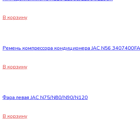
8400
₽
В корзину
Запасные части JAC
Ремень компрессора кондиционера JAC N56 3407400F
2300
₽
В корзину
Запасные части JAC
Фара левая JAC N75/N80/N90/N120
11500
₽
В корзину
Запасные части JAC