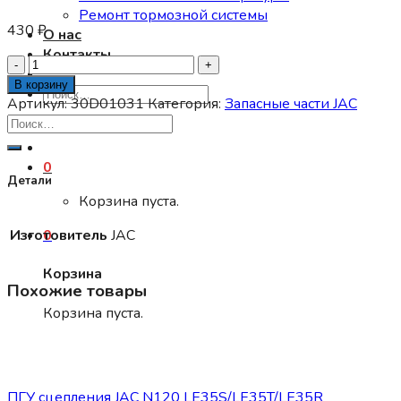
Ремонт тормозной системы
430
₽
О нас
Контакты
Количество
товара
В корзину
Искать:
Клин
Артикул:
30D01031
Категория:
Запасные части JAC
шкворня
JAC
N120
0
LE35N/LE35T
Детали
Корзина пуста.
0
Изготовитель
JAC
Корзина
Похожие товары
Корзина пуста.
Запасные части JAC
ПГУ сцепления JAC N120 LE35S/LE35T/LE35R