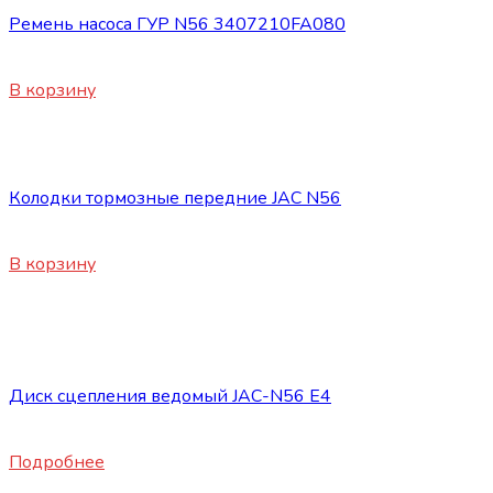
Ремень насоса ГУР N56 3407210FA080
1700
₽
В корзину
Запасные части JAC
Колодки тормозные передние JAC N56
8120
₽
В корзину
Нет в наличии
Запасные части JAC
Диск сцепления ведомый JAC-N56 E4
24800
₽
Подробнее