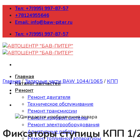
Skip
Тел: +7(995) 997-87-57
to
+78124955646
content
Email: info@baw-piter.ru
Тел: +7(995) 997-87-57
Главная
Главная
/
Запасные части BAW 1044/1065
/
КПП
Каталог запчастей
Ремонт
Ремонт двигателя
Техническое обслуживание
Ремонт трансмиссии
Ремонт ходовой системы
Ремонт электрооборудования
Фиксаторы ступицы КПП 1/2/
Арматурные работы
Ремонт топливной аппаратуры