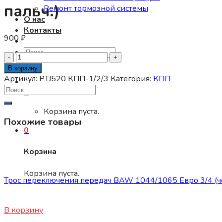
пальч.)
Ремонт тормозной системы
О нас
Контакты
900
₽
Искать:
Количество
товара
В корзину
Фиксаторы
Артикул:
PTJ520 КПП-1/2/3
Категория:
КПП
ступицы
0
КПП
1/2/3
Корзина пуста.
Похожие товары
BAW
0
1044/1065
Е-3
Корзина
(компл.
КПП
9
Корзина пуста.
шт.:3
Трос переключения передач BAW 1044/1065 Евро 3/4 (
ролика,3
пруж.,3
2500
₽
пальч.)
В корзину