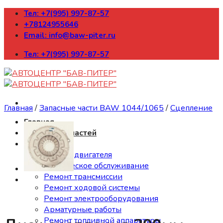
Skip
Тел: +7(995) 997-87-57
to
+78124955646
content
Email: info@baw-piter.ru
Тел: +7(995) 997-87-57
Главная
/
Запасные части BAW 1044/1065
/
Сцепление
Главная
Каталог запчастей
Ремонт
Ремонт двигателя
Техническое обслуживание
Ремонт трансмиссии
Ремонт ходовой системы
Ремонт электрооборудования
Арматурные работы
Ремонт топливной аппаратуры