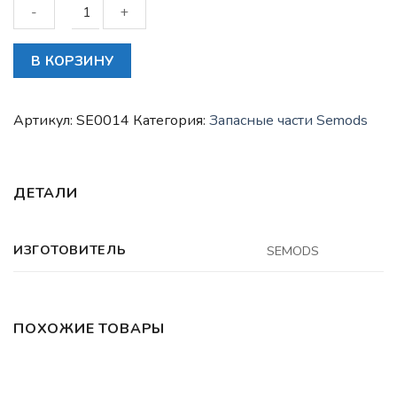
Количество
В КОРЗИНУ
товара
Корзина
сцепления
Артикул:
SE0014
Категория:
Запасные части Semods
275мм
BAW
1044
ДЕТАЛИ
Е3
33462
FAW
ИЗГОТОВИТЕЛЬ
SEMODS
1041
Е2
JAC
N56
ПОХОЖИЕ ТОВАРЫ
FOTON
Tunland
ЗАПАСНЫЕ ЧАСТИ SEMODS
ЗАПАСНЫЕ ЧАСТИ SEMODS