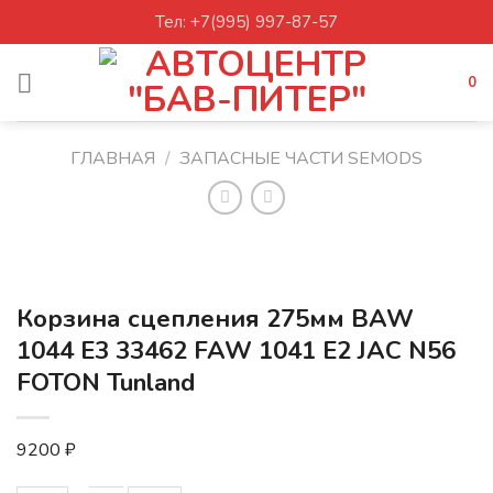
Skip
Тел: +7(995) 997-87-57
to
content
0
ГЛАВНАЯ
/
ЗАПАСНЫЕ ЧАСТИ SEMODS
Корзина сцепления 275мм BAW
1044 Е3 33462 FAW 1041 Е2 JAC N56
FOTON Tunland
9200
₽