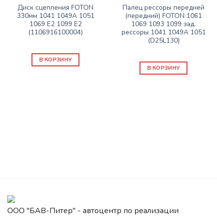
Диск сцепления FOTON
Палец рессоры передней
330мм 1041 1049А 1051
(передний) FOTON 1061
1069 Е2 1099 Е2
1069 1093 1099 зад.
(1106916100004)
рессоры 1041 1049А 1051
(D25L130)
8100
₽
590
₽
В КОРЗИНУ
В КОРЗИНУ
ООО "БАВ-Питер" - автоцентр по реализации