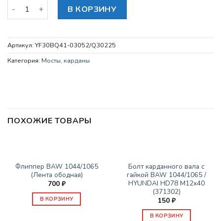
Количество товара БОЛТЫ И ГАЙКИ ПЕРЕДНЕГО ПРАВОГО
В КОРЗИНУ
Артикул:
YF30BQ41-03052/Q30225
Категория:
Мосты, карданы
ПОХОЖИЕ ТОВАРЫ
МОСТЫ, КАРДАНЫ
МОСТЫ, КАРДАНЫ
Флиппер BAW 1044/1065
Болт карданного вала c
(Лента ободная)
гайкой BAW 1044/1065 /
HYUNDAI HD78 M12x40
700
₽
(371302)
В КОРЗИНУ
150
₽
В КОРЗИНУ