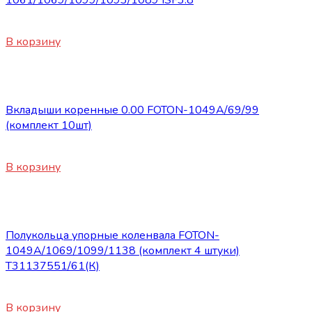
580
₽
В корзину
Запасные части Foton
Вкладыши коренные 0.00 FOTON-1049А/69/99
(комплект 10шт)
1800
₽
В корзину
Запасные части Foton
Полукольца упорные коленвала FOTON-
1049А/1069/1099/1138 (комплект 4 штуки)
Т31137551/61(К)
820
₽
В корзину