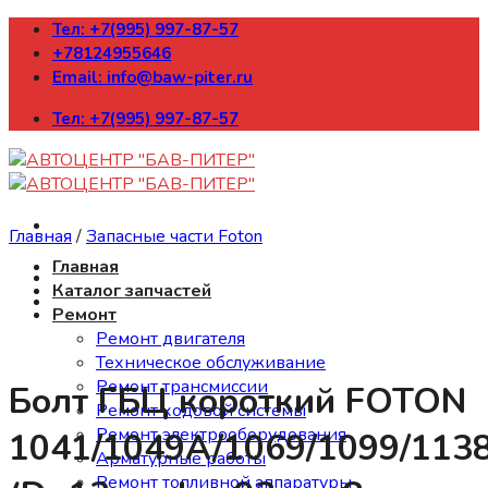
Skip
Тел: +7(995) 997-87-57
to
+78124955646
content
Email: info@baw-piter.ru
Тел: +7(995) 997-87-57
Главная
/
Запасные части Foton
Главная
Каталог запчастей
Ремонт
Ремонт двигателя
Техническое обслуживание
Ремонт трансмиссии
Болт ГБЦ короткий FOTON
Ремонт ходовой системы
Ремонт электрооборудования
1041/1049A/1069/1099/113
Арматурные работы
Ремонт топливной аппаратуры