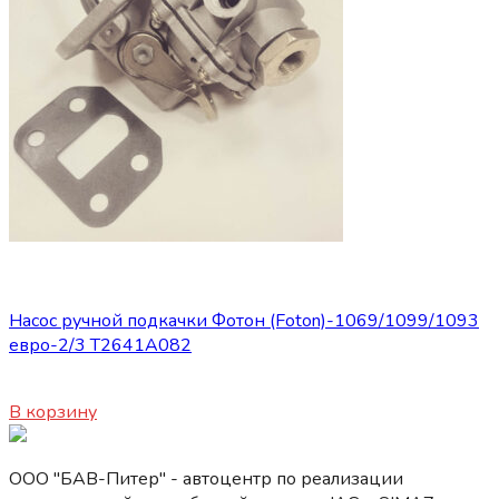
Запасные части Foton
Насос ручной подкачки Фотон (Foton)-1069/1099/1093
евро-2/3 T2641A082
2560
₽
В корзину
ООО "БАВ-Питер" - автоцентр по реализации