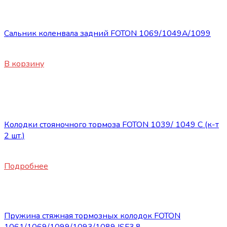
Запасные части Foton
Сальник коленвала задний FOTON 1069/1049А/1099
1255
₽
В корзину
Нет в наличии
Запасные части Foton
Колодки стояночного тормоза FOTON 1039/ 1049 C (к-т
2 шт.)
1460
₽
Подробнее
Запасные части Foton
Пружина стяжная тормозных колодок FOTON
1061/1069/1099/1093/1089 ISF3.8