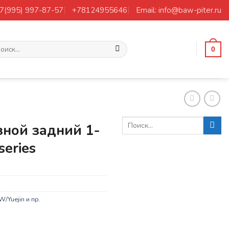
+7(995) 997-87-57
+78124955646
Email: info@baw-piter.ru
ать:
0
зной задний 1-
series
/Yuejin и пр.