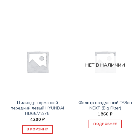
НЕТ В НАЛИЧИИ
ЗАПАСНЫЕ ЧАСТИ JBC/FAW/YUEJIN И ПР.
ЗАПАСНЫЕ ЧАСТИ JBC/FAW/YUEJIN И ПР.
Цилиндр тормозной
Фильтр воздушный ГАЗон
передний левый HYUNDAI
NEXT (Big Filter)
HD65/72/78
1860
₽
4200
₽
ПОДРОБНЕЕ
В КОРЗИНУ