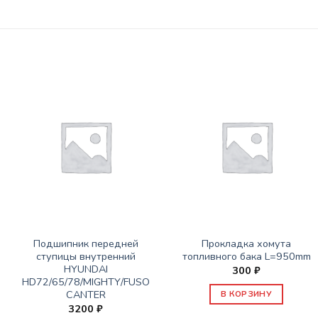
ЗАПАСНЫЕ ЧАСТИ JBC/FAW/YUEJIN И ПР.
ЗАПАСНЫЕ ЧАСТИ JBC/FAW/YUEJIN И ПР.
Подшипник передней
Прокладка хомута
ступицы внутренний
топливного бака L=950mm
HYUNDAI
300
₽
HD72/65/78/MIGHTY/FUSO
CANTER
В КОРЗИНУ
3200
₽