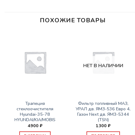
ПОХОЖИЕ ТОВАРЫ
НЕТ В НАЛИЧИИ
ЗАПАСНЫЕ ЧАСТИ JBC/FAW/YUEJIN И ПР.
ЗАПАСНЫЕ ЧАСТИ JBC/FAW/YUEJIN И ПР.
Трапеция
Фильтр топливный МАЗ,
стеклоочистителя
УРАЛ дв. ЯМЗ-536 Евро 4,
Hyundai-35-78
Газон Next дв. ЯМЗ-5344
HYUNDAI/KIA/MOBIS
(TSN)
4900
₽
1300
₽