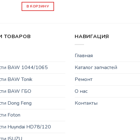
В КОРЗИНУ
И ТОВАРОВ
НАВИГАЦИЯ
Главная
асти BAW 1044/1065
Каталог запчастей
сти BAW Tonik
Ремонт
асти BAW ГБО
О нас
сти Dong Feng
Контакты
сти Foton
сти Huyndai HD78/120
сти ISUZU