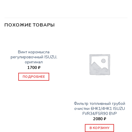
ПОХОЖИЕ ТОВАРЫ
НЕТ В НАЛИЧИИ
ЗАПАСНЫЕ ЧАСТИ ISUZU
Винт коромысла
регулировочный ISUZU,
оригинал
1700
₽
ПОДРОБНЕЕ
ЗАПАСНЫЕ ЧАСТИ ISUZU
Фильтр топливный грубой
очистки 6HK1/4HK1 ISUZU
FVR34/FSR90 BVP
2080
₽
В КОРЗИНУ