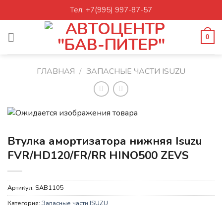
Skip
Тел: +7(995) 997-87-57
to
content
0
ГЛАВНАЯ
/
ЗАПАСНЫЕ ЧАСТИ ISUZU
Втулка амортизатора нижняя Isuzu
FVR/HD120/FR/RR HINO500 ZEVS
Артикул:
SAB1105
Категория:
Запасные части ISUZU