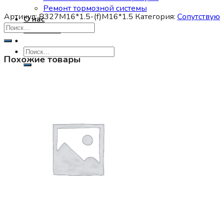
Ремонт тормозной системы
Артикул:
B327M16*1.5-(f)M16*1.5
Категория:
Сопутству
О нас
Контакты
Искать:
Похожие товары
0
Корзина пуста.
0
Корзина
Корзина пуста.