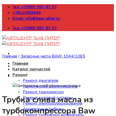
Skip
Тел: +7(995) 997-87-57
to
+78124955646
content
Email: info@baw-piter.ru
Тел: +7(995) 997-87-57
Главная
/
Запасные части BAW 1044/1065
Главная
Каталог запчастей
Ремонт
Ремонт двигателя
Техническое обслуживание
Ремонт трансмиссии
Трубка слива масла из
Ремонт ходовой системы
Ремонт электрооборудования
турбокомпрессора Baw
Арматурные работы
Ремонт топливной аппаратуры