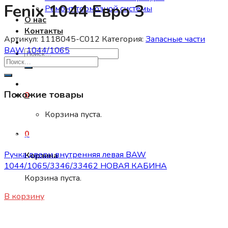
Fenix 1044 Евро 3
Ремонт тормозной системы
О нас
Контакты
Артикул:
1118045-C012
Категория:
Запасные части
BAW 1044/1065
Искать:
Похожие товары
0
Корзина пуста.
0
Запасные части BAW 1044/1065
Ручка двери внутренняя левая BAW
Корзина
1044/1065/3346/33462 НОВАЯ КАБИНА
Корзина пуста.
450
₽
В корзину
Запасные части BAW 1044/1065