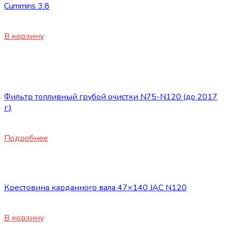
Cummins 3.8
2500
₽
В корзину
Нет в наличии
Запасные части JAC
Фильтр топливный грубой очистки N75-N120 (до 2017
г.)
1720
₽
Подробнее
Запасные части JAC
Крестовина карданного вала 47×140 JAC N120
5250
₽
В корзину