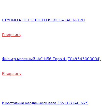
Запасные части JAC
СТУПИЦА ПЕРЕДНЕГО КОЛЕСА JAC N-120
17200
₽
В корзину
Запасные части JAC
Фильтр масляный JAC N56 Евро 4 (E049343000004)
900
₽
В корзину
Нет в наличии
Запасные части JAC
Крестовина карданного вала 35×108 JAC N75