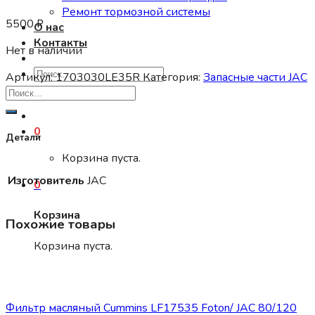
Ремонт тормозной системы
5500
₽
О нас
Контакты
Нет в наличии
Искать:
Артикул:
1703030LE35R
Категория:
Запасные части JAC
0
Детали
Корзина пуста.
Изготовитель
JAC
0
Корзина
Похожие товары
Корзина пуста.
Запасные части JAC
Фильтр масляный Cummins LF17535 Foton/ JAC 80/120