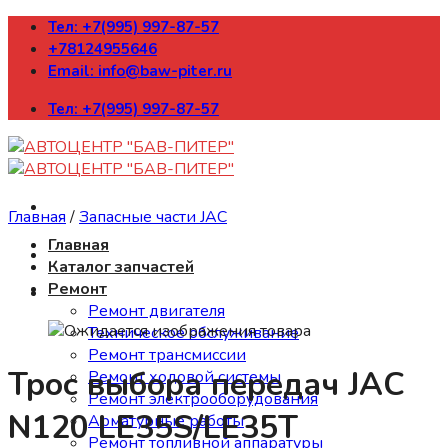
Skip
Тел: +7(995) 997-87-57
to
+78124955646
content
Email: info@baw-piter.ru
Тел: +7(995) 997-87-57
Главная
/
Запасные части JAC
Главная
Каталог запчастей
Ремонт
Ремонт двигателя
Техническое обслуживание
Ремонт трансмиссии
Трос выбора передач JAC
Ремонт ходовой системы
Ремонт электрооборудования
N120 LE35S/LE35T
Арматурные работы
Ремонт топливной аппаратуры