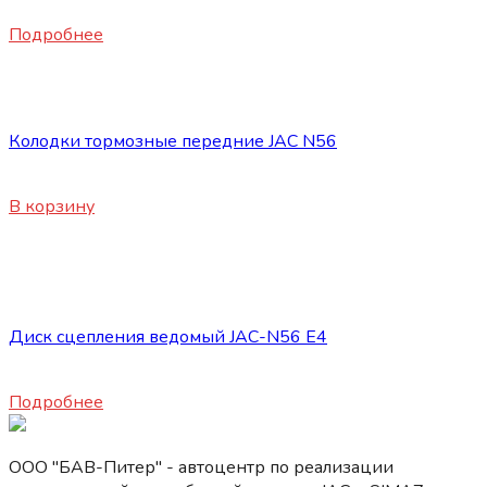
6200
₽
Подробнее
Запасные части JAC
Колодки тормозные передние JAC N56
8120
₽
В корзину
Нет в наличии
Запасные части JAC
Диск сцепления ведомый JAC-N56 E4
24800
₽
Подробнее
ООО "БАВ-Питер" - автоцентр по реализации