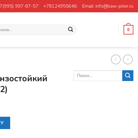
+7(995) 997-87-57
+78124955646
Email: info@baw-piter.ru
ать:
0
нзостойкий
2)
аслобензостойкий d=16mm (102422)
НУ