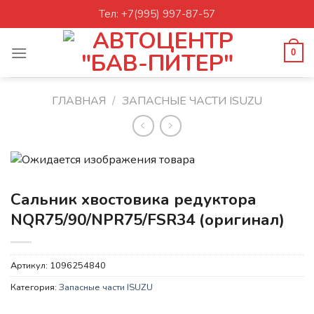
Skip
Тел: +7(995) 997-87-57
to
content
0
ГЛАВНАЯ
/
ЗАПАСНЫЕ ЧАСТИ ISUZU
Сальник хвостовика редуктора
NQR75/90/NPR75/FSR34 (оригинал)
Артикул:
1096254840
Категория:
Запасные части ISUZU