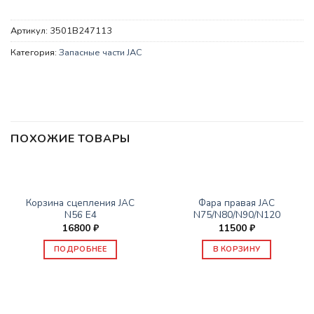
Артикул:
3501B247113
Категория:
Запасные части JAC
ПОХОЖИЕ ТОВАРЫ
НЕТ В НАЛИЧИИ
ЗАПАСНЫЕ ЧАСТИ JAC
ЗАПАСНЫЕ ЧАСТИ JAC
Корзина сцепления JAC
Фара правая JAC
N56 E4
N75/N80/N90/N120
16800
₽
11500
₽
ПОДРОБНЕЕ
В КОРЗИНУ