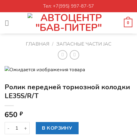
Skip
Тел: +7(995) 997-87-57
to
content
0
ГЛАВНАЯ
/
ЗАПАСНЫЕ ЧАСТИ JAC
Ролик передней тормозной колодки
LE35S/R/T
650
₽
Количество товара Ролик передней тормозной колодки LE
В КОРЗИНУ