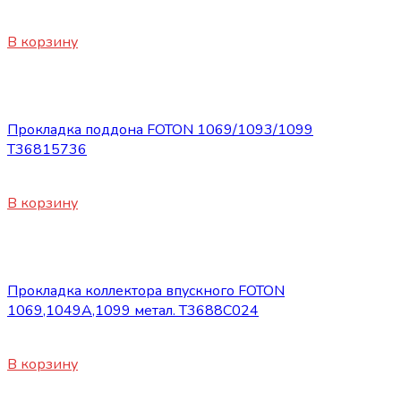
1800
₽
В корзину
Запасные части Foton
Прокладка поддона FOTON 1069/1093/1099
Т36815736
450
₽
В корзину
Запасные части Foton
Прокладка коллектора впускного FOTON
1069,1049А,1099 метал. Т3688C024
450
₽
В корзину