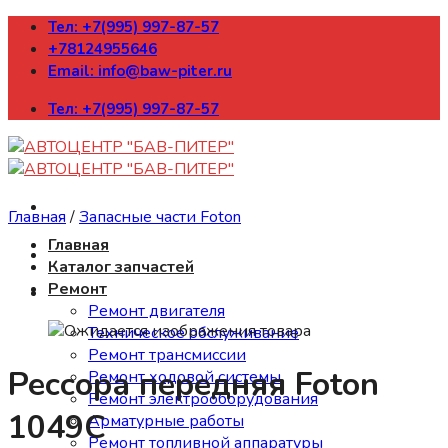
Skip
Тел: +7(995) 997-87-57
to
+78124955646
content
Email: info@baw-piter.ru
Тел: +7(995) 997-87-57
Главная
/
Запасные части Foton
Главная
Каталог запчастей
Ремонт
Ремонт двигателя
Техническое обслуживание
Ремонт трансмиссии
Рессора передняя Foton
Ремонт ходовой системы
Ремонт электрооборудования
1049С
Арматурные работы
Ремонт топливной аппаратуры