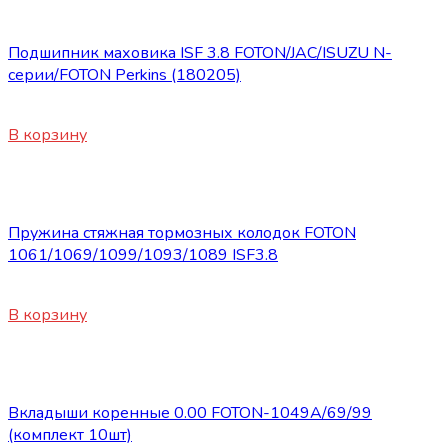
Запасные части Foton
Подшипник маховика ISF 3.8 FOTON/JAC/ISUZU N-
серии/FOTON Perkins (180205)
300
₽
В корзину
Запасные части Foton
Пружина стяжная тормозных колодок FOTON
1061/1069/1099/1093/1089 ISF3.8
580
₽
В корзину
Запасные части Foton
Вкладыши коренные 0.00 FOTON-1049А/69/99
(комплект 10шт)