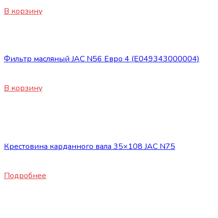
3200
₽
В корзину
Запасные части JAC
Фильтр масляный JAC N56 Евро 4 (E049343000004)
900
₽
В корзину
Нет в наличии
Запасные части JAC
Крестовина карданного вала 35×108 JAC N75
6200
₽
Подробнее
Нет в наличии
Запасные части JAC