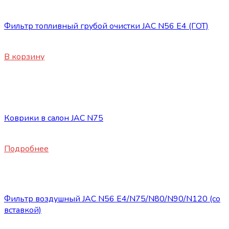
Запасные части JAC
Фильтр топливный грубой очистки JAC N56 Е4 (ГОТ)
3200
₽
В корзину
Нет в наличии
Запасные части JAC
Коврики в салон JAC N75
4500
₽
Подробнее
Запасные части JAC
Фильтр воздушный JAC N56 E4/N75/N80/N90/N120 (со
вставкой)