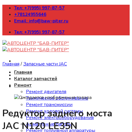
Skip
Тел: +7(995) 997-87-57
to
+78124955646
content
Email: info@baw-piter.ru
Тел: +7(995) 997-87-57
Главная
/
Запасные части JAC
Главная
Каталог запчастей
Ремонт
Ремонт двигателя
Техническое обслуживание
Ремонт трансмиссии
Редуктор заднего моста
Ремонт ходовой системы
Ремонт электрооборудования
JAC N120 LE35N
Арматурные работы
Ремонт топливной аппаратуры