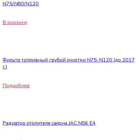
N75/N80/N120
3200
₽
В корзину
Нет в наличии
Запасные части JAC
Фильтр топливный грубой очистки N75-N120 (до 2017
г.)
1720
₽
Подробнее
Нет в наличии
Запасные части JAC
Радиатор отопителя салона JAC N56 E4
6640
₽