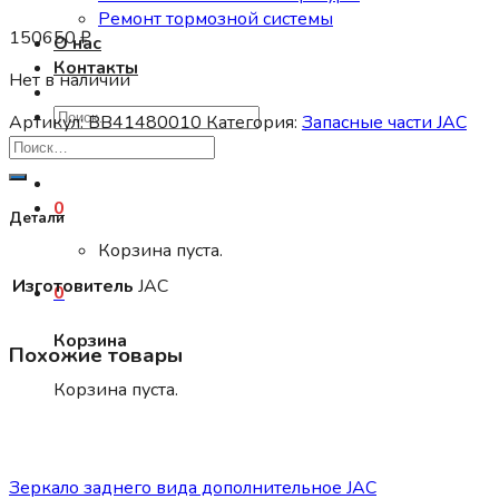
Ремонт тормозной системы
150650
₽
О нас
Контакты
Нет в наличии
Искать:
Артикул:
BB41480010
Категория:
Запасные части JAC
0
Детали
Корзина пуста.
Изготовитель
JAC
0
Корзина
Похожие товары
Корзина пуста.
Запасные части JAC
Зеркало заднего вида дополнительное JAC