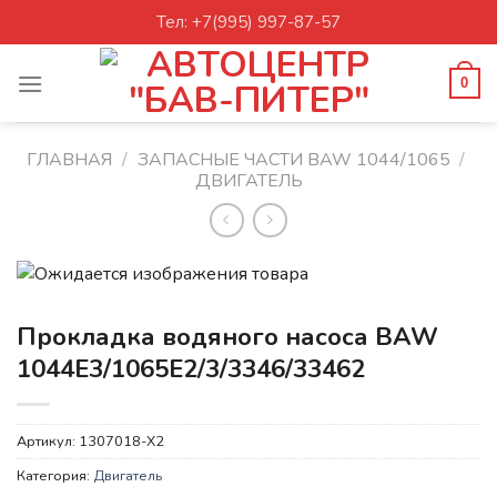
Skip
Тел: +7(995) 997-87-57
to
content
0
ГЛАВНАЯ
/
ЗАПАСНЫЕ ЧАСТИ BAW 1044/1065
/
ДВИГАТЕЛЬ
Прокладка водяного насоса BAW
1044E3/1065E2/3/3346/33462
Артикул:
1307018-X2
Категория:
Двигатель