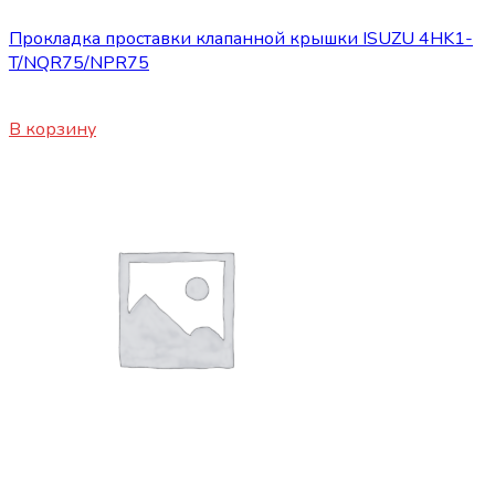
Прокладка проставки клапанной крышки ISUZU 4HK1-
T/NQR75/NPR75
2920
₽
В корзину