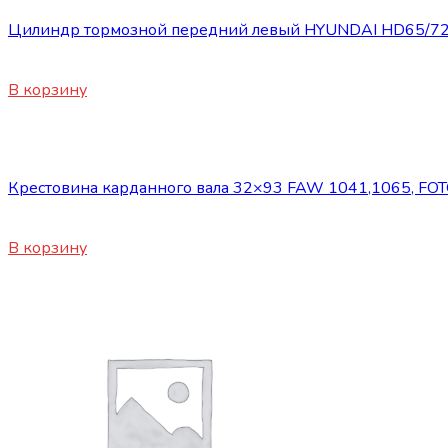
Цилиндр тормозной передний левый HYUNDAI HD65/72
4200
₽
В корзину
Запасные части JBC/FAW/Yuejin и пр.
Крестовина карданного вала 32×93 FAW 1041,1065, FOT
1600
₽
В корзину