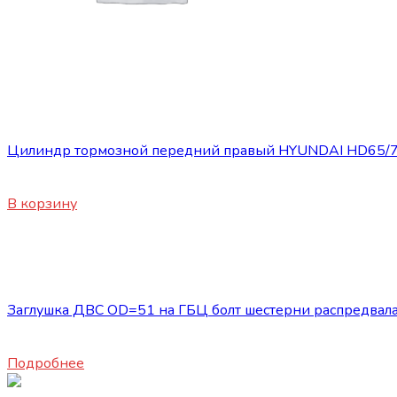
Запасные части JBC/FAW/Yuejin и пр.
Цилиндр тормозной передний правый HYUNDAI HD65/
4200
₽
В корзину
Нет в наличии
Запасные части JBC/FAW/Yuejin и пр.
Заглушка ДВС OD=51 на ГБЦ болт шестерни распредва
1100
₽
Подробнее