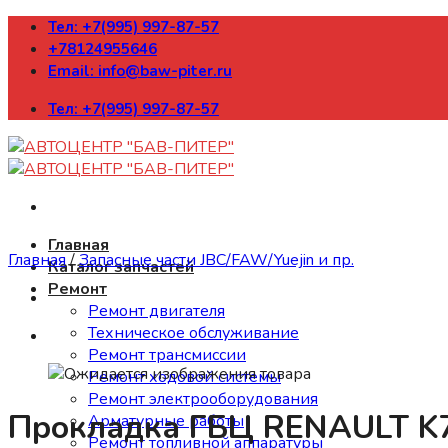
Skip
Тел: +7(995) 997-87-57
to
+78124955646
content
Email: info@baw-piter.ru
Тел: +7(995) 997-87-57
Главная
Главная
/
Запасные части JBC/FAW/Yuejin и пр.
Каталог запчастей
Ремонт
Ремонт двигателя
Техническое обслуживание
Ремонт трансмиссии
Ремонт ходовой системы
Ремонт электрооборудования
Прокладка ГБЦ RENAULT K7J
Арматурные работы
Ремонт топливной аппаратуры