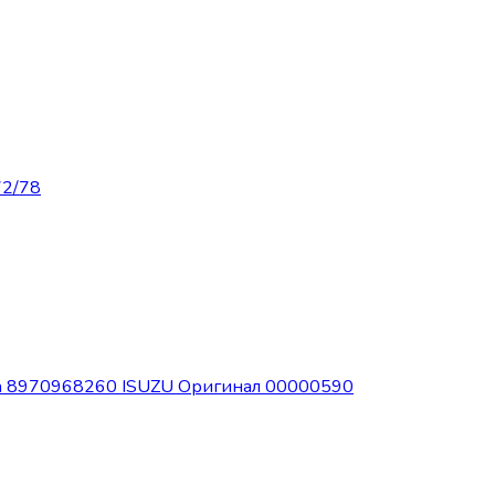
72/78
ла 8970968260 ISUZU Оригинал 00000590