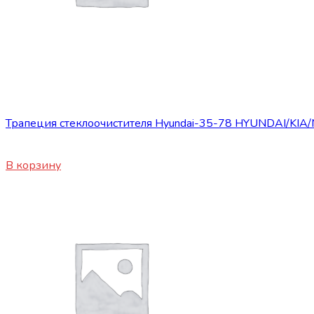
Запасные части JBC/FAW/Yuejin и пр.
Трапеция стеклоочистителя Hyundai-35-78 HYUNDAI/KIA
4900
₽
В корзину