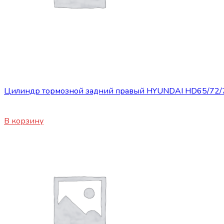
Запасные части JBC/FAW/Yuejin и пр.
Цилиндр тормозной задний правый HYUNDAI HD65/72/
4140
₽
В корзину