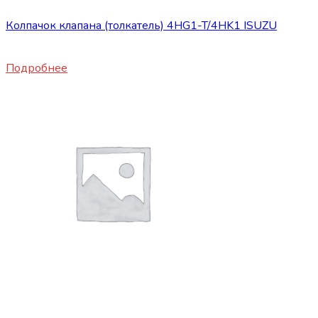
Колпачок клапана (толкатель) 4HG1-T/4HK1 ISUZU
350
₽
Подробнее
Запасные части JBC/FAW/Yuejin и пр.