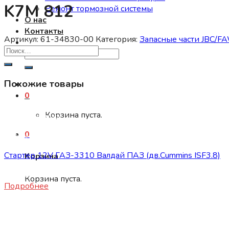
K7M 812
Ремонт тормозной системы
О нас
Контакты
Артикул:
61-34830-00
Категория:
Запасные части JBC/FAW
Искать:
Похожие товары
0
Корзина пуста.
Нет в наличии
0
Запасные части JBC/FAW/Yuejin и пр.
Стартер 12V ГАЗ-3310 Валдай ПАЗ (дв.Cummins ISF3.8)
Корзина
19500
₽
Корзина пуста.
Подробнее
Нет в наличии
Запасные части JBC/FAW/Yuejin и пр.