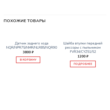
ПОХОЖИЕ ТОВАРЫ
НЕТ В НАЛИЧИИ
ЗАПАСНЫЕ ЧАСТИ ISUZU
ЗАПАСНЫЕ ЧАСТИ ISUZU
Датчик заднего хода
Шайба втулки передней
NQR/NPR75/NMR/NLR85/NQR90
рессоры с пыльником
FVR34/CYZ51/52
3800
₽
1200
₽
В КОРЗИНУ
ПОДРОБНЕЕ