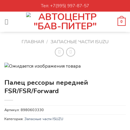
Skip
Тел: +7(995) 997-87-57
to
content
0
ГЛАВНАЯ
/
ЗАПАСНЫЕ ЧАСТИ ISUZU
Палец рессоры передней
FSR/FSR/Forward
Артикул:
8980603330
Категория:
Запасные части ISUZU