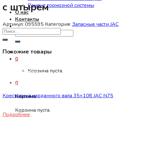
с штырем
Ремонт тормозной системы
О нас
Контакты
Артикул:
095595
Категория:
Запасные части JAC
Искать:
Похожие товары
0
Корзина пуста.
Нет в наличии
0
Запасные части JAC
Крестовина карданного вала 35×108 JAC N75
Корзина
6200
₽
Корзина пуста.
Подробнее
Нет в наличии
Запасные части JAC