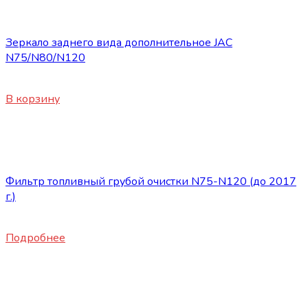
Запасные части JAC
Зеркало заднего вида дополнительное JAC
N75/N80/N120
3200
₽
В корзину
Нет в наличии
Запасные части JAC
Фильтр топливный грубой очистки N75-N120 (до 2017
г.)
1720
₽
Подробнее
Нет в наличии
Запасные части JAC