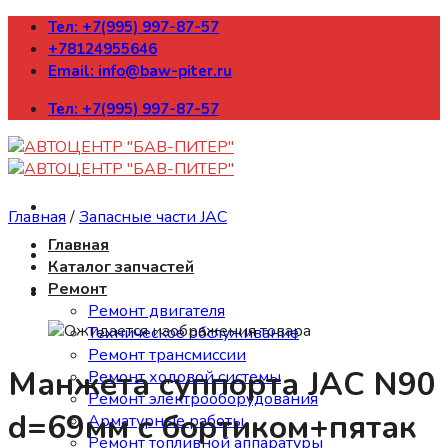
Skip
Тел: +7(995) 997-87-57
to
+78124955646
content
Email: info@baw-piter.ru
Тел: +7(995) 997-87-57
Главная
/
Запасные части JAC
Главная
Каталог запчастей
Ремонт
Ремонт двигателя
Техническое обслуживание
Ремонт трансмиссии
Манжета суппорта JAC N90
Ремонт ходовой системы
Ремонт электрооборудования
d=69мм с бортиком+пятак
Арматурные работы
Ремонт топливной аппаратуры