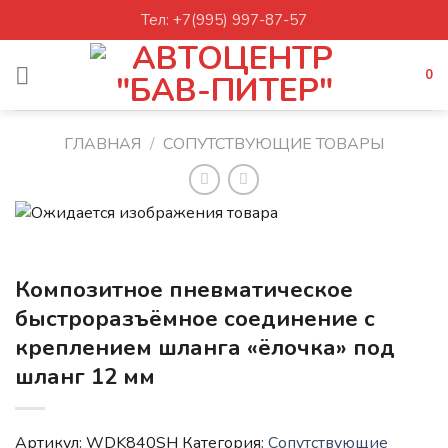
Skip
Тел: +7(995) 997-87-57
to
content
0
ГЛАВНАЯ
/
СОПУТСТВУЮЩИЕ ТОВАРЫ
Композитное пневматическое
быстроразъёмное соединение с
креплением шланга «ёлочка» под
шланг 12 мм
Артикул:
WDK840SH
Категория:
Сопутствующие