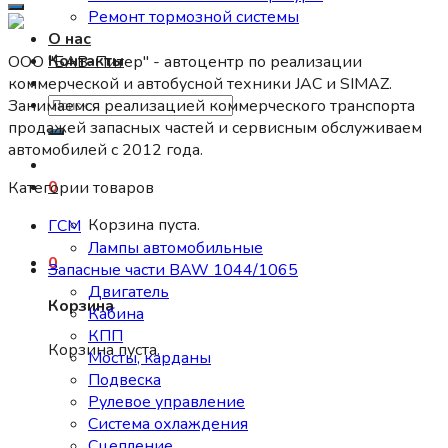
Ремонт тормозной системы
О нас
Контакты
ООО "БАВ-Питер" - автоцентр по реализации
коммерческой и автобусной техники JAC и SIMAZ.
Искать:
Занимаемся реализацией коммерческого транспорта
продажей запасных частей и сервисным обслуживаем
автомобилей c 2012 года.
0
Категории товаров
Корзина пуста.
ГСМ
Лампы автомобильные
0
Запасные части BAW 1044/1065
Двигатель
Корзина
Кабина
КПП
Корзина пуста.
Мосты, карданы
Подвеска
Рулевое управление
Система охлаждения
Сцепление