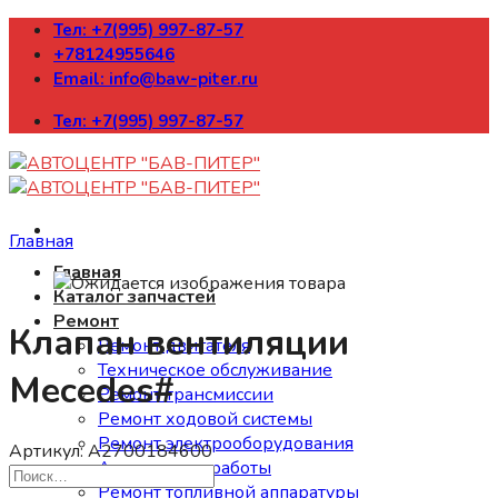
Skip
Тел: +7(995) 997-87-57
to
+78124955646
content
Email: info@baw-piter.ru
Тел: +7(995) 997-87-57
Главная
Главная
Каталог запчастей
Ремонт
Клапан вентиляции
Ремонт двигателя
Техническое обслуживание
Mecedes#
Ремонт трансмиссии
Ремонт ходовой системы
Ремонт электрооборудования
Артикул:
A2700184600
Арматурные работы
Ремонт топливной аппаратуры